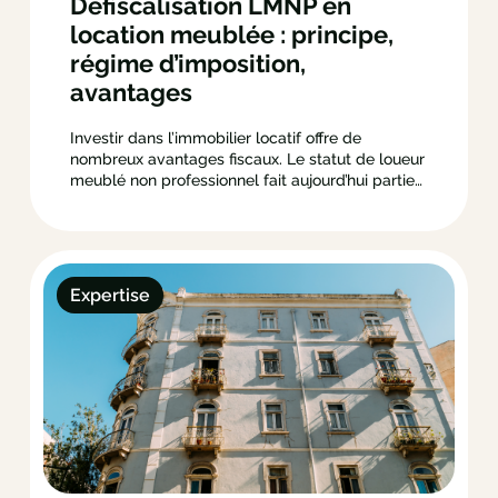
Défiscalisation LMNP en
location meublée : principe,
régime d’imposition,
avantages
Investir dans l’immobilier locatif offre de
nombreux avantages fiscaux. Le statut de loueur
meublé non professionnel fait aujourd’hui partie
des meilleures solutions pour en tirer parti. Le
principe de défiscalisation LMNP se repose
effectivement sur un système d’amortissement
des biens et une déduction des certaines
charges locatives. Opter pour le…
Expertise