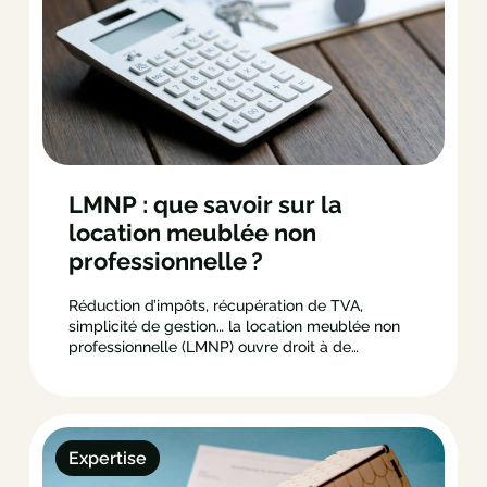
LMNP : que savoir sur la
location meublée non
professionnelle ?
Réduction d’impôts, récupération de TVA,
simplicité de gestion… la location meublée non
professionnelle (LMNP) ouvre droit à de
nombreux avantages. Il s’agit d’une excellente
alternative pour vous constituer un patrimoine
pérenne, tout en optimisant votre activité
immobilière. Ce statut s’applique d’ailleurs par
défaut à tous les propriétaires qui décident de…
Expertise