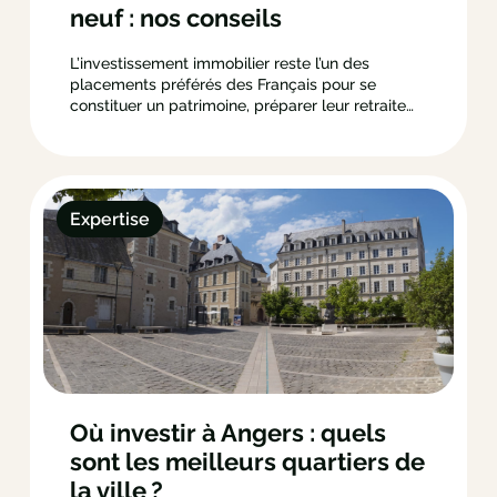
neuf : nos conseils
L’investissement immobilier reste l’un des
placements préférés des Français pour se
constituer un patrimoine, préparer leur retraite
ou générer des revenus complémentaires. Parmi
les différentes options qui s’offrent à vous,
l’investissement locatif dans le neuf, séduit de
plus en plus d’acquéreurs. Comme beaucoup
d’investissements, acheter un logement neuf…
Expertise
Où investir à Angers : quels
sont les meilleurs quartiers de
la ville ?