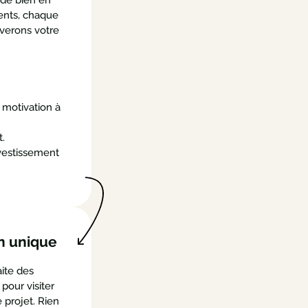
ients, chaque
verons votre
 motivation à
t.
vestissement
n unique
ite des
 pour visiter
 projet. Rien