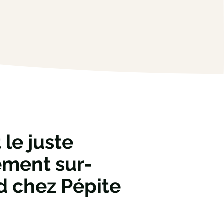
 le juste
ement sur-
d chez Pépite