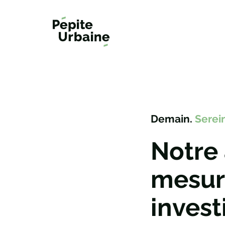
Aller
au
contenu
Demain.
Serein
Notre
mesur
invest