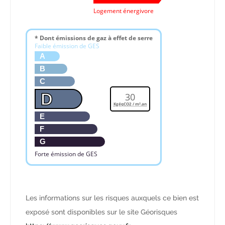
Logement énergivore
* Dont émissions de gaz à effet de serre
Faible émission de GES
A
B
C
D
30
KgéqCO2 / m².an
E
F
G
Forte émission de GES
Les informations sur les risques auxquels ce bien est
exposé sont disponibles sur le site Géorisques