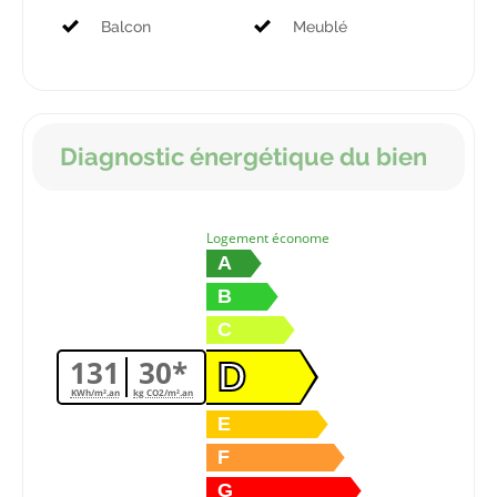
Balcon
Meublé
Diagnostic énergétique du bien
Logement économe
A
B
C
131
30*
D
KWh/m².an
kg CO2/m².an
E
F
G