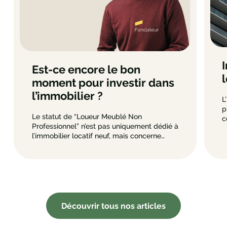
Est-ce encore le bon
moment pour investir dans
l’immobilier ?
L
p
Le statut de “Loueur Meublé Non
c
Professionnel” n’est pas uniquement dédié à
r
l’immobilier locatif neuf, mais concerne
c
également les immeubles.
o
l
d
d
n
Découvrir tous nos articles