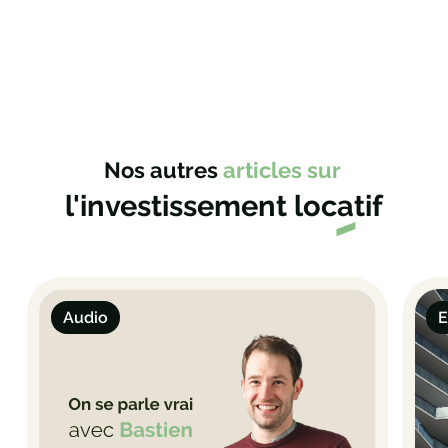
Nos autres
articles sur
l'investissement loc
a
tif
Audio
E