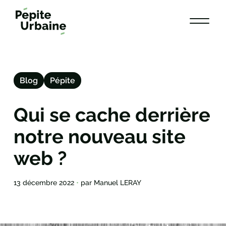
Aller
au
contenu
Investir dans l’Ouest
Blog
Pépite
Nantes
Angers
Qui se cache derrière
Rennes
Lorient
notre nouveau site
Témoignages
web ?
Investissement locatif
Gestion / Location
13 décembre 2022
•
par Manuel LERAY
Notre gestion Locative
Nos biens à louer